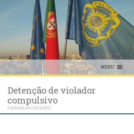
Skip
to
content
MENU
Detenção de violador
compulsivo
Publicado em
19/04/2012