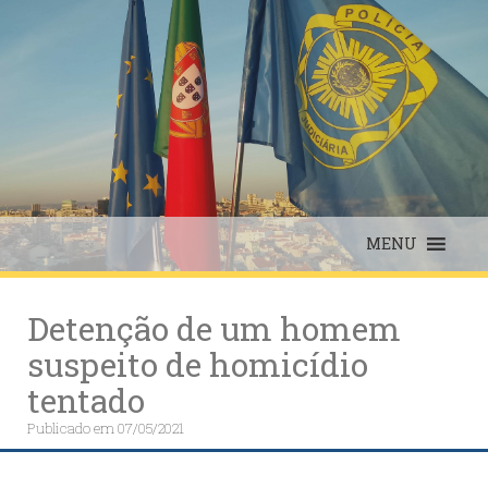
Skip
to
content
MENU
Detenção de um homem
suspeito de homicídio
tentado
Publicado em
07/05/2021