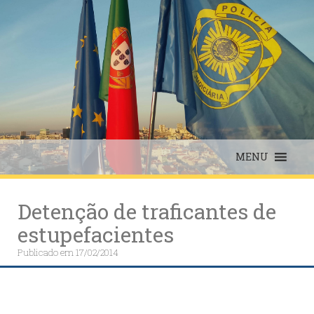
Skip
to
content
MENU
Detenção de traficantes de
estupefacientes
Publicado em
17/02/2014