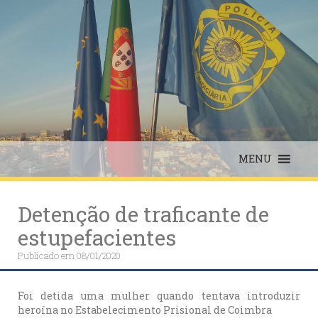
Skip
to
content
MENU
Detenção de traficante de
estupefacientes
Publicado em
08/01/2020
Foi detida uma mulher quando tentava introduzir
heroína no Estabelecimento Prisional de Coimbra