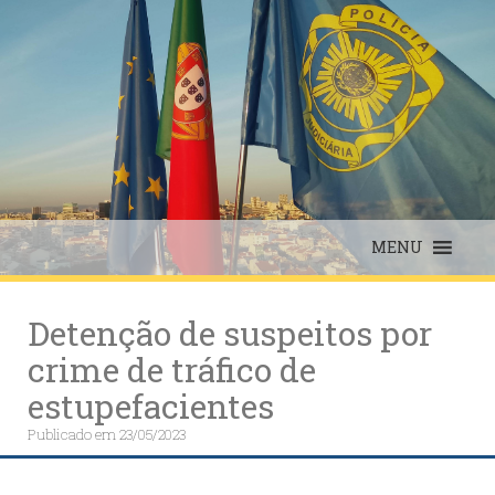
Skip
to
content
MENU
Detenção de suspeitos por
crime de tráfico de
estupefacientes
Publicado em
23/05/2023