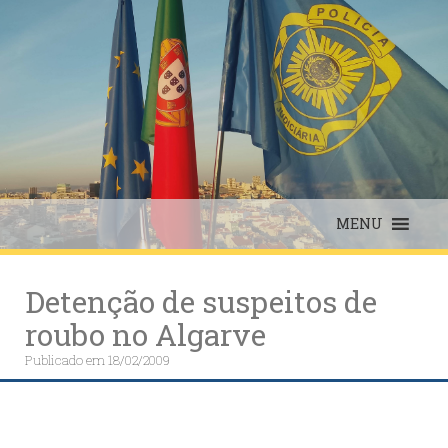
Skip
to
content
MENU
Detenção de suspeitos de
roubo no Algarve
Publicado em
18/02/2009