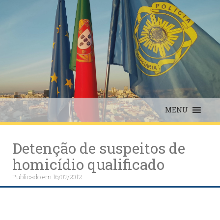
Skip
to
content
MENU
Detenção de suspeitos de
homicídio qualificado
Publicado em
16/02/2012