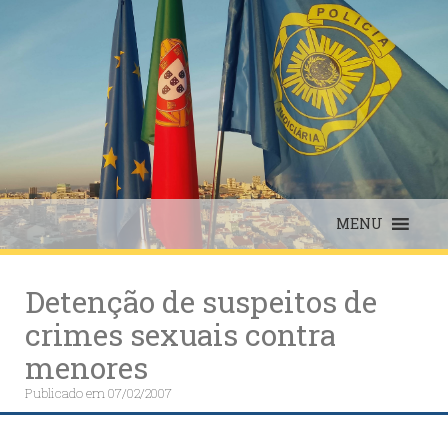
Skip
to
content
MENU
Detenção de suspeitos de
crimes sexuais contra
menores
Publicado em
07/02/2007