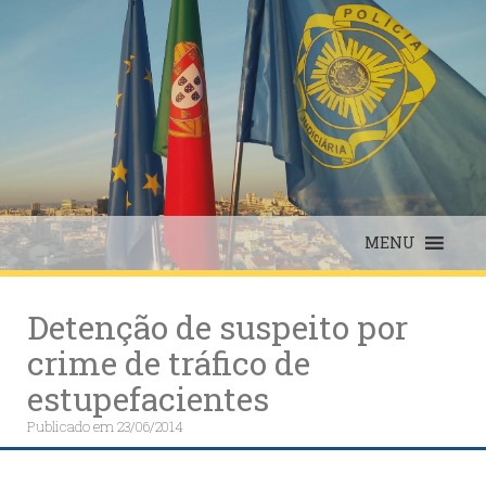
Skip
to
content
MENU
Detenção de suspeito por
crime de tráfico de
estupefacientes
Publicado em
23/06/2014