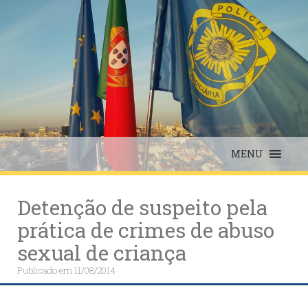
Skip
to
content
MENU
Detenção de suspeito pela
prática de crimes de abuso
sexual de criança
Publicado em
11/08/2014