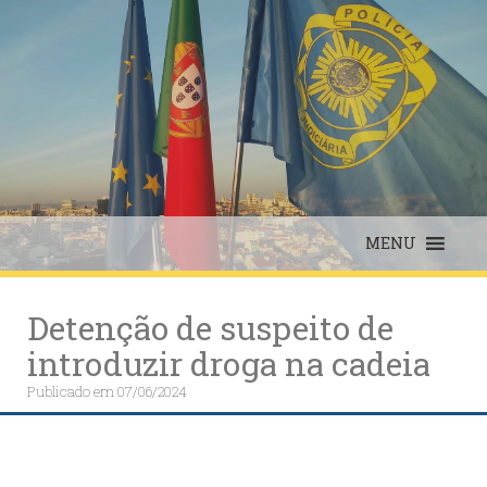
Skip
to
content
MENU
Detenção de suspeito de
introduzir droga na cadeia
Publicado em
07/06/2024