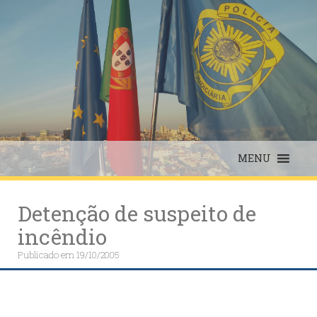
Skip
to
content
MENU
Detenção de suspeito de
incêndio
Publicado em
19/10/2005