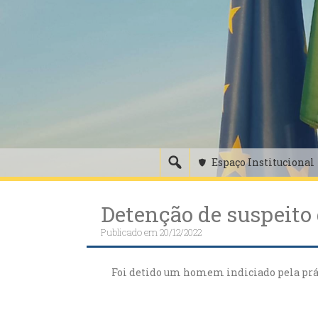
Skip
to
content
Espaço Institucional
Detenção de suspeito 
Publicado em
20/12/2022
Foi detido um homem indiciado pela prát