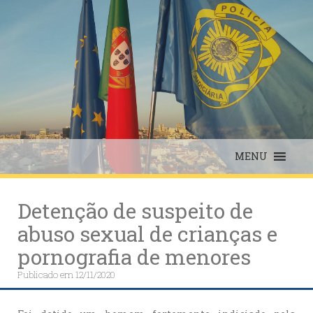
Skip
to
content
MENU
Detenção de suspeito de
abuso sexual de crianças e
pornografia de menores
Publicado em
12/11/2020