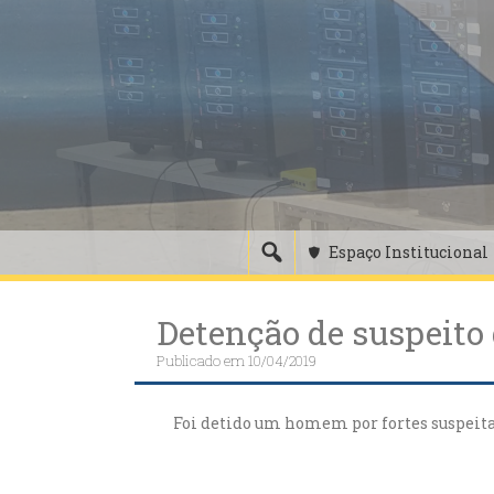
Skip
to
content
Espaço Institucional
Detenção de suspeito 
Publicado em
10/04/2019
Foi detido um homem por fortes suspeitas