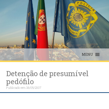
Skip
to
content
MENU
Detenção de presumível
pedófilo
Publicado em
18/05/2007