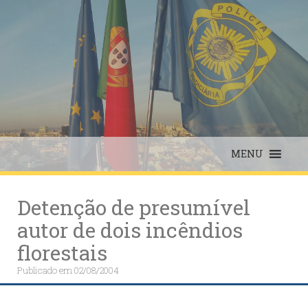
Skip
to
content
MENU
Detenção de presumível
autor de dois incêndios
florestais
Publicado em
02/08/2004