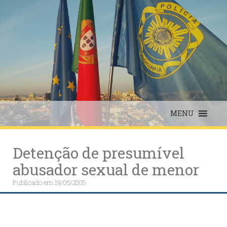
Skip
to
content
MENU
Detenção de presumível
abusador sexual de menor
Publicado em
19/05/2005