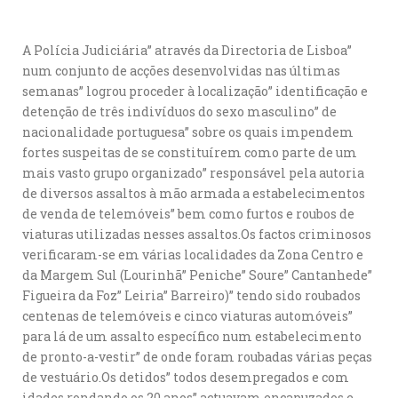
A Polícia Judiciária” através da Directoria de Lisboa”
num conjunto de acções desenvolvidas nas últimas
semanas” logrou proceder à localização” identificação e
detenção de três indivíduos do sexo masculino” de
nacionalidade portuguesa” sobre os quais impendem
fortes suspeitas de se constituírem como parte de um
mais vasto grupo organizado” responsável pela autoria
de diversos assaltos à mão armada a estabelecimentos
de venda de telemóveis” bem como furtos e roubos de
viaturas utilizadas nesses assaltos.Os factos criminosos
verificaram-se em várias localidades da Zona Centro e
da Margem Sul (Lourinhã” Peniche” Soure” Cantanhede”
Figueira da Foz” Leiria” Barreiro)” tendo sido roubados
centenas de telemóveis e cinco viaturas automóveis”
para lá de um assalto específico num estabelecimento
de pronto-a-vestir” de onde foram roubadas várias peças
de vestuário.Os detidos” todos desempregados e com
idades rondando os 20 anos” actuavam encapuzados e