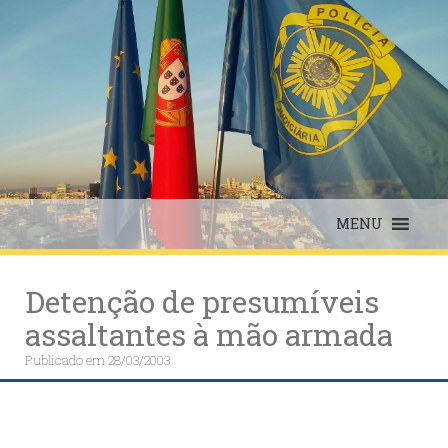
Skip
to
content
MENU
Detenção de presumíveis
assaltantes à mão armada
Publicado em
28/03/2003