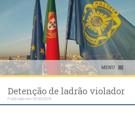
Skip
to
content
MENU
Detenção de ladrão violador
Publicado em
19/06/2009