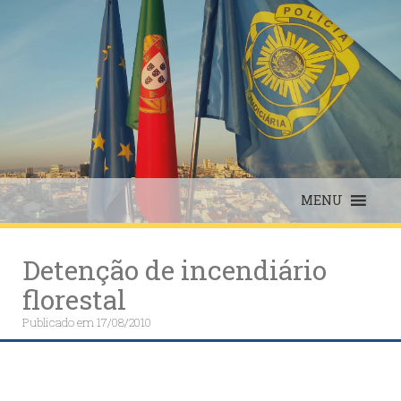
Skip
to
content
MENU
Detenção de incendiário
florestal
Publicado em
17/08/2010