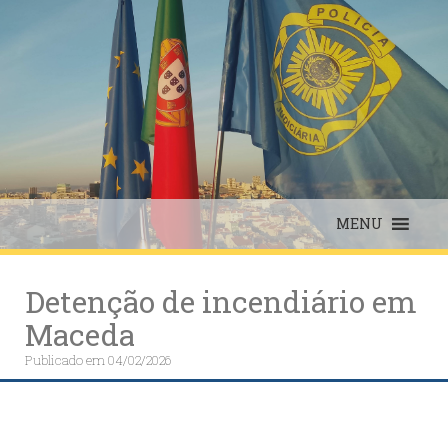
Skip
to
content
MENU
Detenção de incendiário em
Maceda
Publicado em
04/02/2026