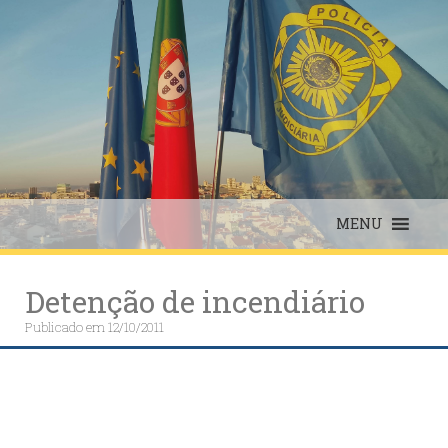
Skip
to
content
MENU
Detenção de incendiário
Publicado em
12/10/2011