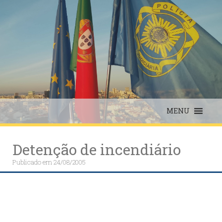
Skip
to
content
MENU
Detenção de incendiário
Publicado em
24/08/2005