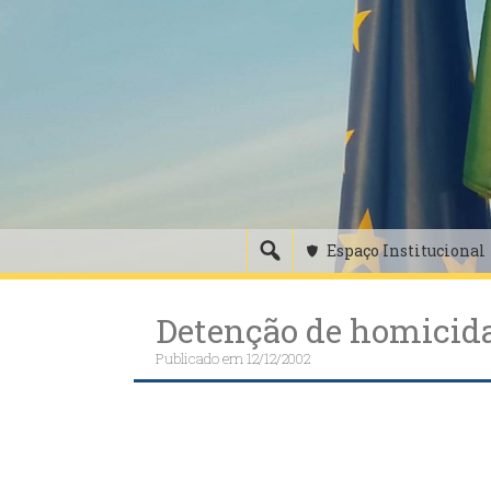
Skip
to
content
Espaço Institucional
Detenção de homicid
Publicado em
12/12/2002