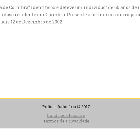
ia de Coimbra” identificou e deteve um indivíduo” de 60 anos de
idoso residente em Coimbra. Presente a primeiro interrogatóri
suais.12 de Dezembro de 2002
Polícia Judiciária © 2017
Condições Legais e
Termos de Privacidade