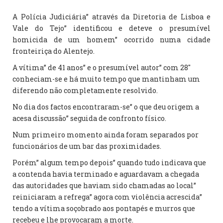
A Polícia Judiciária” através da Diretoria de Lisboa e
Vale do Tejo” identificou e deteve o presumível
homicida de um homem” ocorrido numa cidade
fronteiriça do Alentejo.
A vítima” de 41 anos” e o presumível autor” com 28″
conheciam-se e há muito tempo que mantinham um
diferendo não completamente resolvido.
No dia dos factos encontraram-se” o que deu origem a
acesa discussão” seguida de confronto físico.
Num primeiro momento ainda foram separados por
funcionários de um bar das proximidades.
Porém” algum tempo depois” quando tudo indicava que
a contenda havia terminado e aguardavam a chegada
das autoridades que haviam sido chamadas ao local”
reiniciaram a refrega” agora com violência acrescida”
tendo a vítima soçobrado aos pontapés e murros que
recebeu e lhe provocaram a morte.