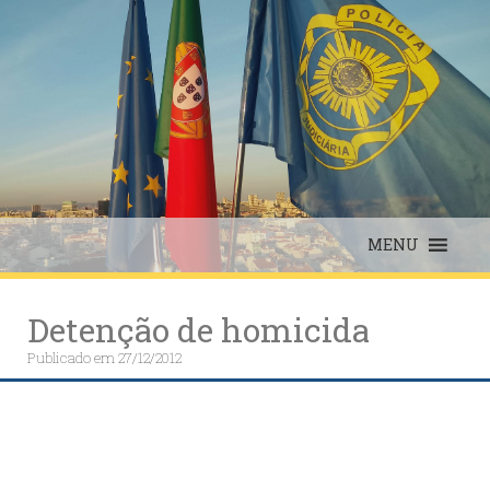
Skip
to
content
MENU
Detenção de homicida
Publicado em
27/12/2012