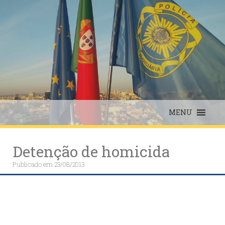
Skip
to
content
MENU
Detenção de homicida
Publicado em
23/08/2013