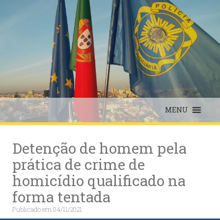
Skip
to
content
MENU
Detenção de homem pela
prática de crime de
homicídio qualificado na
forma tentada
Publicado em
04/11/2021