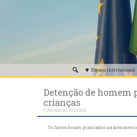
Skip
to
content
Espaço Institucional
Detenção de homem pe
crianças
Publicado em
15/12/2020
Os factos foram praticados na área metro