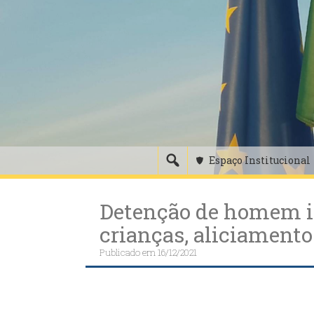
Skip
to
content
Espaço Institucional
Detenção de homem in
crianças, aliciamento
Publicado em
16/12/2021