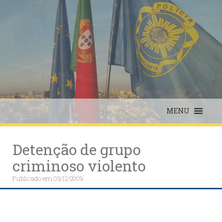
Skip
to
content
MENU
Detenção de grupo
criminoso violento
Publicado em
03/11/2009