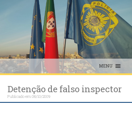
Skip
to
content
MENU
Detenção de falso inspector
Publicado em
08/10/2009