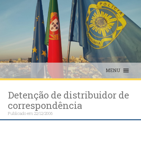
Skip
to
content
MENU
Detenção de distribuidor de
correspondência
Publicado em
22/12/2006