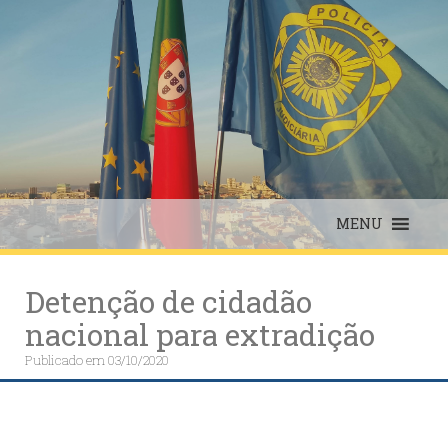
Skip
to
content
MENU
Detenção de cidadão
nacional para extradição
Publicado em
03/10/2020