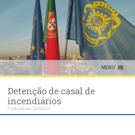
Skip
to
content
MENU
Detenção de casal de
incendiários
Publicado em
12/03/2013