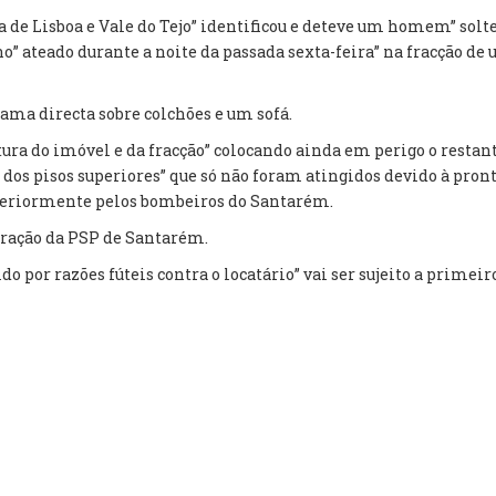
ia de Lisboa e Vale do Tejo” identificou e deteve um homem” sol
” ateado durante a noite da passada sexta-feira” na fracção de
hama directa sobre colchões e um sofá.
ra do imóvel e da fracção” colocando ainda em perigo o restante 
s pisos superiores” que só não foram atingidos devido à pronta
teriormente pelos bombeiros do Santarém.
oração da PSP de Santarém.
ido por razões fúteis contra o locatário” vai ser sujeito a primei