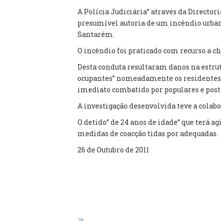
A Polícia Judiciária” através da Director
presumível autoria de um incêndio urbano
Santarém.
O incêndio foi praticado com recurso a c
Desta conduta resultaram danos na estrutu
ocupantes” nomeadamente os residentes do
imediato combatido por populares e pos
A investigação desenvolvida teve a colab
O detido” de 24 anos de idade” que terá ag
medidas de coacção tidas por adequadas.
26 de Outubro de 2011