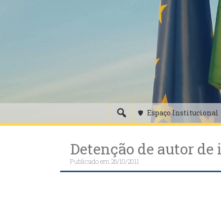
Skip
to
content
Espaço Institucional
Detenção de autor de
Publicado em
26/10/2011