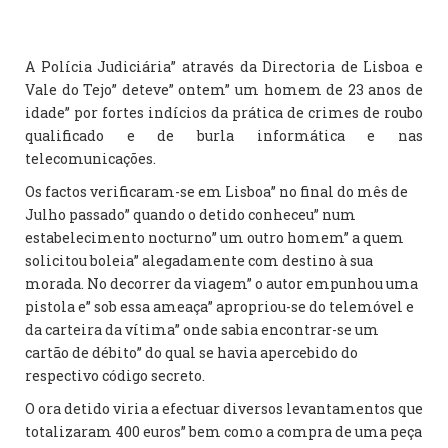
A Polícia Judiciária” através da Directoria de Lisboa e
Vale do Tejo” deteve” ontem” um homem de 23 anos de
idade” por fortes indícios da prática de crimes de roubo
qualificado e de burla informática e nas
telecomunicações.
Os factos verificaram-se em Lisboa” no final do mês de
Julho passado” quando o detido conheceu” num
estabelecimento nocturno” um outro homem” a quem
solicitou boleia” alegadamente com destino à sua
morada. No decorrer da viagem” o autor empunhou uma
pistola e” sob essa ameaça” apropriou-se do telemóvel e
da carteira da vítima” onde sabia encontrar-se um
cartão de débito” do qual se havia apercebido do
respectivo código secreto.
O ora detido viria a efectuar diversos levantamentos que
totalizaram 400 euros” bem como a compra de uma peça