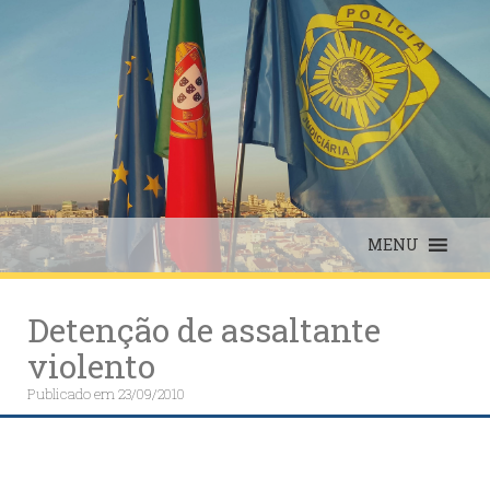
Skip
to
content
MENU
Detenção de assaltante
violento
Publicado em
23/09/2010