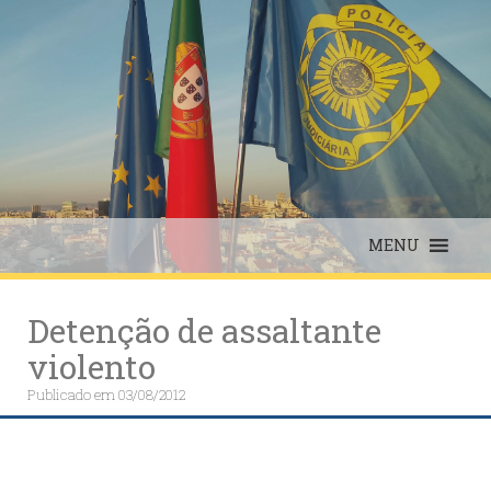
Skip
to
content
MENU
Detenção de assaltante
violento
Publicado em
03/08/2012