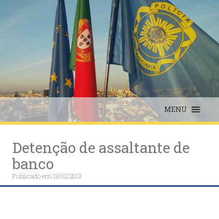
Skip
to
content
MENU
Detenção de assaltante de
banco
Publicado em
13/02/2013