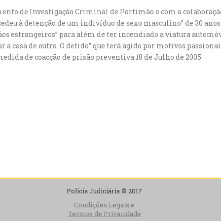
mento de Investigação Criminal de Portimão e com a colaboração
cedeu à detenção de um indivíduo de sexo masculino” de 30 anos 
s estrangeiros” para além de ter incendiado a viatura automóv
ar a casa de outro. O detido” que terá agido por motivos passionai
edida de coacção de prisão preventiva.18 de Julho de 2005
Polícia Judiciária © 2017
Condições Legais e
Termos de Privacidade