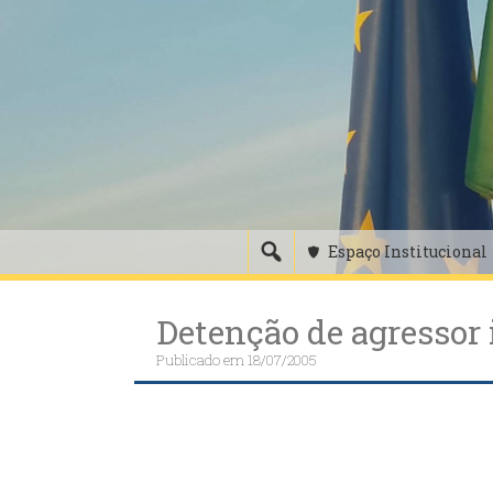
Skip
to
content
Espaço Institucional
Detenção de agressor 
Publicado em
18/07/2005