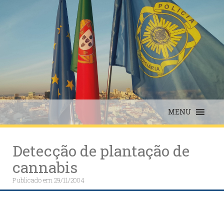
Skip
to
content
MENU
Detecção de plantação de
cannabis
Publicado em
29/11/2004