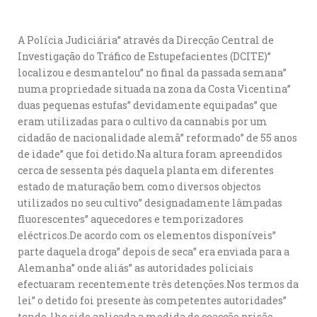
A Polícia Judiciária” através da Direcção Central de
Investigação do Tráfico de Estupefacientes (DCITE)”
localizou e desmantelou” no final da passada semana”
numa propriedade situada na zona da Costa Vicentina”
duas pequenas estufas” devidamente equipadas” que
eram utilizadas para o cultivo da cannabis por um
cidadão de nacionalidade alemã” reformado” de 55 anos
de idade” que foi detido.Na altura foram apreendidos
cerca de sessenta pés daquela planta em diferentes
estado de maturação bem como diversos objectos
utilizados no seu cultivo” designadamente lâmpadas
fluorescentes” aquecedores e temporizadores
eléctricos.De acordo com os elementos disponíveis”
parte daquela droga” depois de seca” era enviada para a
Alemanha” onde aliás” as autoridades policiais
efectuaram recentemente três detenções.Nos termos da
lei” o detido foi presente às competentes autoridades”
tendo-lhe sido aplicada a medida de coacção prisão