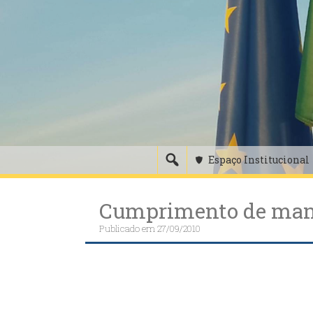
Skip
to
content
Espaço Institucional
Cumprimento de mand
Publicado em
27/09/2010