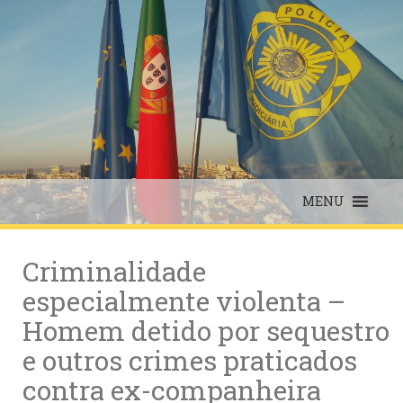
Skip
to
content
MENU
Criminalidade
especialmente violenta –
Homem detido por sequestro
e outros crimes praticados
contra ex-companheira