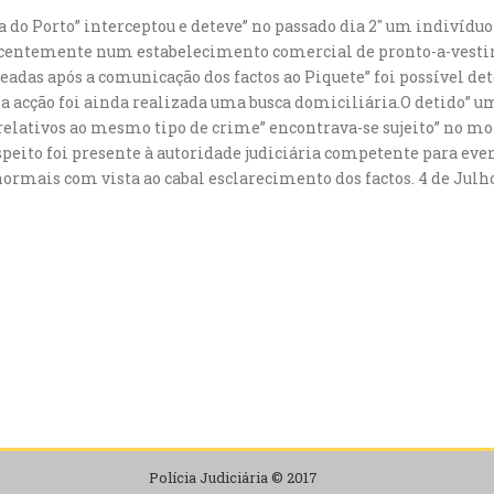
ria do Porto” interceptou e deteve” no passado dia 2″ um indiví
ecentemente num estabelecimento comercial de pronto-a-vestir
eadas após a comunicação dos factos ao Piquete” foi possível de
 acção foi ainda realizada uma busca domiciliária.O detido” u
relativos ao mesmo tipo de crime” encontrava-se sujeito” no m
speito foi presente à autoridade judiciária competente para eve
normais com vista ao cabal esclarecimento dos factos. 4 de Julh
Polícia Judiciária © 2017