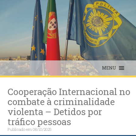
Skip
to
content
MENU
Cooperação Internacional no
combate à criminalidade
violenta – Detidos por
tráfico pessoas
Publicado em
08/10/2025