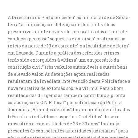
A Directoria do Porto procedeu” ao fim da tarde de Sexta-
feira” à intercepção e detenção de dois indivíduos
presumivelmente envolvidos na prática dos crimes de
condução perigosa” sequestro e extorsão” praticados ao
início da noite de 13 do corrente” na localidade de Boim”
em Lousada. Durante a prática dos referidos crimes
terão sido extorquidos à vítima” um empresário da
construção civil” três veículos automóveis e outros bens
de elevado valor. As detenções agora realizadas
resultaram da imediata intervenção desta Polícia face a
nova tentativa de extorsão sobre a vítima. Para o bom
resultado das diligências também contribuiu a pronta
colaboração da G.N.R. local” por solicitação da Polícia
Judiciária. Além dos detidos” foram ainda identificados
três outros indivíduos suspeitos. Os detidos” do sexo
masculino e com as idades de 23 e 33 anos” foram já
presentes às competentes autoridades judiciárias” para
efeitos de primeiro interrogatório judicial e submissão