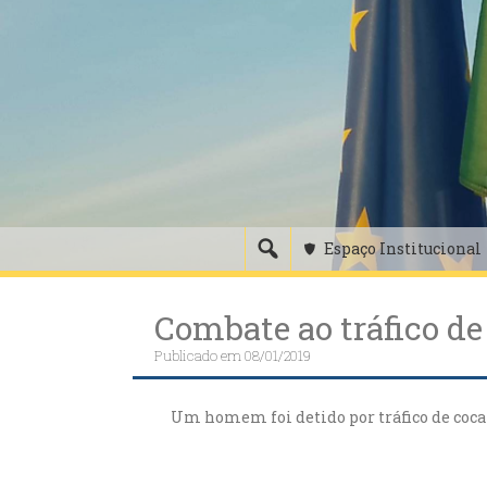
Skip
to
content
Espaço Institucional
Combate ao tráfico de
Publicado em
08/01/2019
Um homem foi detido por tráfico de coc