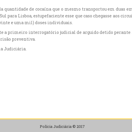
ada quantidade de cocaína que o mesmo transportou em duas em
l para Lisboa, estupefaciente esse que caso chegasse aos circuit
vinte e uma mil) doses individuais.
nte a primeiro interrogatório judicial de arguido detido perante
prisão preventiva.
a Judiciária.
Polícia Judiciária © 2017