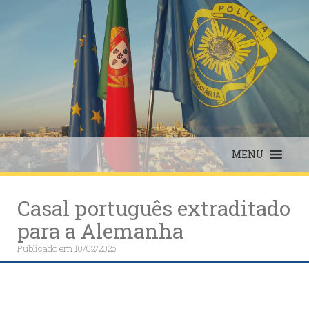
Skip
to
content
MENU
Casal português extraditado
para a Alemanha
Publicado em
10/02/2026