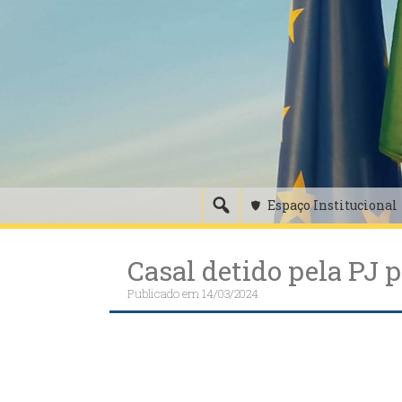
Skip
to
content
Espaço Institucional
Casal detido pela PJ p
Publicado em
14/03/2024