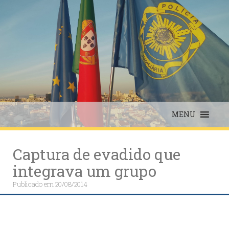
Skip
to
content
MENU
Captura de evadido que
integrava um grupo
Publicado em
20/08/2014